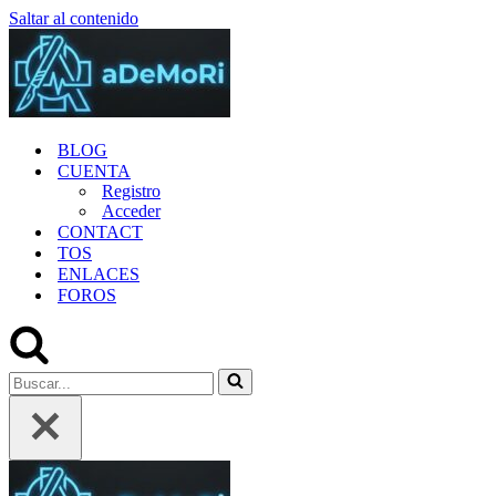
Saltar al contenido
BLOG
CUENTA
Registro
Acceder
CONTACT
TOS
ENLACES
FOROS
Buscar...