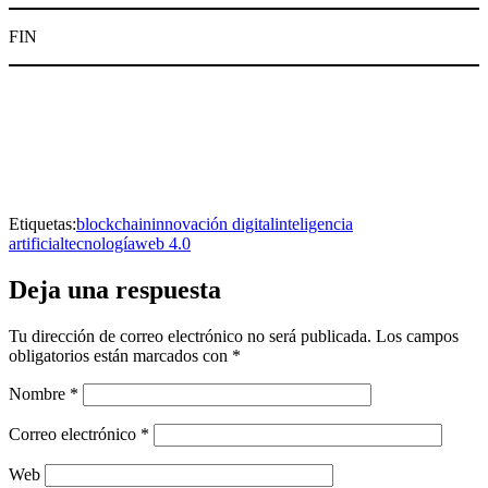
FIN
Facebook
Mastodon
Email
Etiquetas:
blockchain
innovación digital
inteligencia
Compartir
artificial
tecnología
web 4.0
Deja una respuesta
Tu dirección de correo electrónico no será publicada.
Los campos
obligatorios están marcados con
*
Nombre
*
Correo electrónico
*
Web