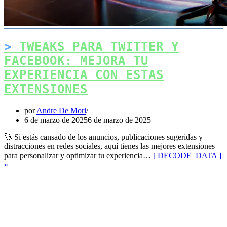
TWEAKS PARA TWITTER Y
FACEBOOK: MEJORA TU
EXPERIENCIA CON ESTAS
EXTENSIONES
por
Andre De Mori
6 de marzo de 2025
6 de marzo de 2025
🚀 Si estás cansado de los anuncios, publicaciones sugeridas y
distracciones en redes sociales, aquí tienes las mejores extensiones
para personalizar y optimizar tu experiencia…
[ DECODE_DATA ]
Tweaks
»
para
Twitter
y
Facebook:
Facebook
Mejora
Mastodon
tu