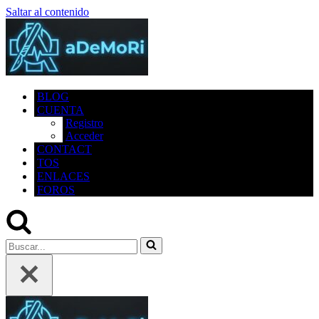
Saltar al contenido
BLOG
CUENTA
Registro
Acceder
CONTACT
TOS
ENLACES
FOROS
Buscar...