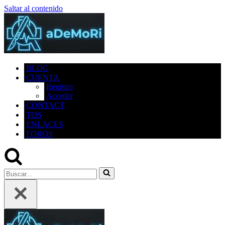
Saltar al contenido
BLOG
CUENTA
Registro
Acceder
CONTACT
TOS
ENLACES
FOROS
Buscar...