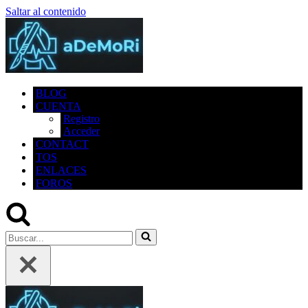
Saltar al contenido
BLOG
CUENTA
Registro
Acceder
CONTACT
TOS
ENLACES
FOROS
Buscar...