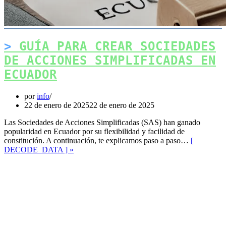
GUÍA PARA CREAR SOCIEDADES
DE ACCIONES SIMPLIFICADAS EN
ECUADOR
por
info
22 de enero de 2025
22 de enero de 2025
Las Sociedades de Acciones Simplificadas (SAS) han ganado
popularidad en Ecuador por su flexibilidad y facilidad de
constitución. A continuación, te explicamos paso a paso…
[
Guía
DECODE_DATA ] »
para
Crear
Sociedades
de
Facebook
Acciones
Mastodon
Simplificadas
en
Email
Ecuador