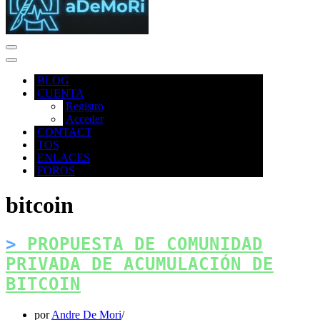
Menú
de
Menú
navegación
de
BLOG
navegación
CUENTA
Registro
Acceder
CONTACT
TOS
ENLACES
FOROS
bitcoin
PROPUESTA DE COMUNIDAD
PRIVADA DE ACUMULACIÓN DE
BITCOIN
por
Andre De Mori