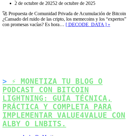
2 de octubre de 2025
2 de octubre de 2025
🚀 Propuesta de Comunidad Privada de Acumulación de Bitcoin
¿Cansado del ruido de las cripto, los memecoins y los “expertos”
Propuesta
con promesas vacías? Es hora…
[ DECODE_DATA ] »
de
Comunidad
Privada
de
Facebook
Acumulación
Mastodon
de
Bitcoin
Email
Compartir
⚡ MONETIZA TU BLOG O
PODCAST CON BITCOIN
LIGHTNING: GUÍA TÉCNICA,
PRÁCTICA Y COMPLETA PARA
IMPLEMENTAR VALUE4VALUE CON
ALBY O LNBITS.