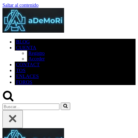
Saltar al contenido
BLOG
CUENTA
Registro
Acceder
CONTACT
TOS
ENLACES
FOROS
Buscar...