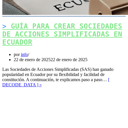
GUÍA PARA CREAR SOCIEDADES
DE ACCIONES SIMPLIFICADAS EN
ECUADOR
por
info
22 de enero de 2025
22 de enero de 2025
Las Sociedades de Acciones Simplificadas (SAS) han ganado
popularidad en Ecuador por su flexibilidad y facilidad de
constitución. A continuación, te explicamos paso a paso…
[
Guía
DECODE_DATA ] »
para
Crear
Sociedades
de
Facebook
Acciones
Mastodon
Simplificadas
en
Email
Ecuador