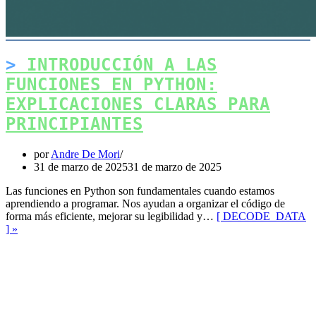
INTRODUCCIÓN A LAS
FUNCIONES EN PYTHON:
EXPLICACIONES CLARAS PARA
PRINCIPIANTES
por
Andre De Mori
31 de marzo de 2025
31 de marzo de 2025
Las funciones en Python son fundamentales cuando estamos
aprendiendo a programar. Nos ayudan a organizar el código de
forma más eficiente, mejorar su legibilidad y…
[ DECODE_DATA
Introducción
] »
a
las
Funciones
en
Facebook
Python:
Mastodon
Explicaciones