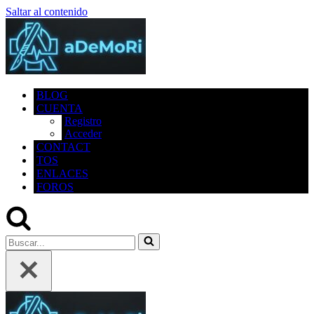
Saltar al contenido
BLOG
CUENTA
Registro
Acceder
CONTACT
TOS
ENLACES
FOROS
Buscar...