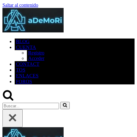
Saltar al contenido
BLOG
CUENTA
Registro
Acceder
CONTACT
TOS
ENLACES
FOROS
Buscar...