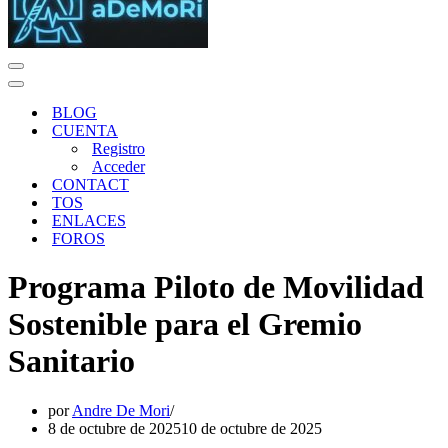
Menú
de
Menú
navegación
de
BLOG
navegación
CUENTA
Registro
Acceder
CONTACT
TOS
ENLACES
FOROS
Programa Piloto de Movilidad
Sostenible para el Gremio
Sanitario
por
Andre De Mori
8 de octubre de 2025
10 de octubre de 2025