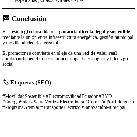
respaldadas por asociaciones civiles.
🏁 Conclusión
Esta estrategia consolida una
ganancia directa, legal y sostenible
,
mediante la unión entre infraestructura energética, gestión municipal
y movilidad eléctrica gremial.
El promotor se convierte en el eje de una
red de valor real
,
combinando beneficio económico, impacto ecológico y liderazgo
social.
🏷️ Etiquetas (SEO)
#MovilidadSostenible #ElectromovilidadEcuador #BYD
#EnergíaSolar #SaludVerde #Electrolinera #ComisiónPorReferencia
#ProgramaGremial #TransporteEléctrico #InnovaciónMunicipal
Facebook