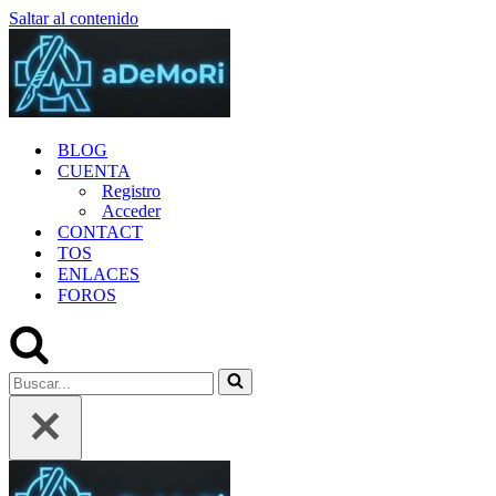
Saltar al contenido
BLOG
CUENTA
Registro
Acceder
CONTACT
TOS
ENLACES
FOROS
Buscar...