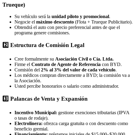
Trueque)
Su vehículo será la
unidad piloto y promocional
.
Negocie el
máximo descuento
(Flota + Trueque Publicitario).
Obtendrá el auto con precio preferencial antes de que el
programa genere comisiones.
2️⃣ Estructura de Comisión Legal
Cree formalmente su
Asociación Civil o Cía. Ltda.
Firme el
Contrato de Agente de Referencia
con BYD.
Comisión del
2% al 3% del valor de cada vehículo
.
Los médicos compran directamente a BYD; la comisión va a
la Asociación.
Usted percibe honorarios o salario como administrador.
3️⃣ Palancas de Venta y Expansión
Incentivo Municipal:
gestione exenciones tributarias (IPVA
o tasas de rodaje).
Electrolinera:
ofrezca carga gratuita o con descuento como
beneficio gremial.
Financiamiento:
préstamos iniciales de $15,000–$20,000